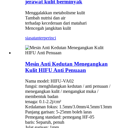
jerawat kulit berminyak
Menggalakkan metabolisme kulit
Tambah nutrisi dan air
terhadap kecederaan dari matahari
Mencegah jangkitan kulit
siasatan
terperinci
Mesin Anti Kedutan Menegangkan
Kulit HIFU Anti Penuaan
Nama model: HIFU-VA02
fungsi: menghilangkan kedutan / anti penuaan /
menegangkan kulit / mengangkat muka /
membentuk badan
tenaga: 0.1-2.2j/cm²
Kedalaman fokus: 1.5mm/3.0mm/4.5mm/13mm
Panjang garisan: 5-25mm boleh laras
Pemegang standard: pemegang HF-05
baris: Separuh, penuh
Julat garisan: 1mm