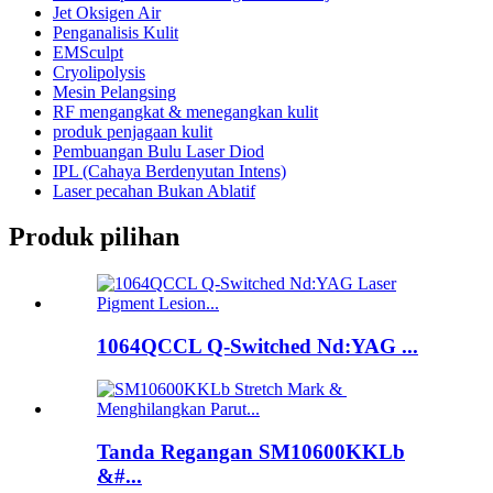
Jet Oksigen Air
Penganalisis Kulit
EMSculpt
Cryolipolysis
Mesin Pelangsing
RF mengangkat & menegangkan kulit
produk penjagaan kulit
Pembuangan Bulu Laser Diod
IPL (Cahaya Berdenyutan Intens)
Laser pecahan Bukan Ablatif
Produk pilihan
1064QCCL Q-Switched Nd:YAG ...
Tanda Regangan SM10600KKLb
&#...