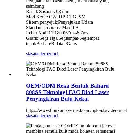
Penghantaran Rasuk.Lengan artikulasi yang
seimbang
Rasuk Sasaran: 635nm
Mod Kerja: CW, UP, CPG, SM
Sistem penyejuk;Penyejukan Udara
Standard Insurans: Max10A
Lebar Nadi CPG:0.067ms-6.7ms
Grafik:Segi Tiga/Segiempat/Segiempat
tepat/Berlian/Bulatan/Garis
siasatan
terperinci
OEM/ODM Reka Bentuk Baharu
808SS Teknologi FAC Diod Laser
Penyingkiran Bulu Kekal
https://www.honkonlasermed.com/uploads/video.mp4
siasatan
terperinci