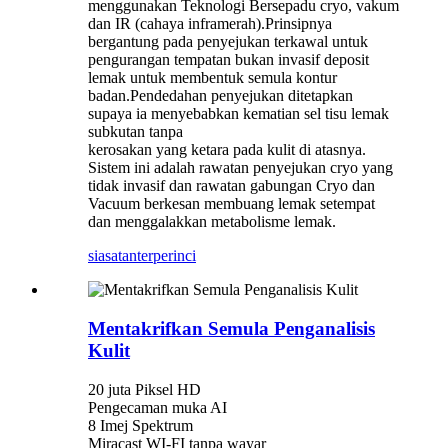
menggunakan Teknologi Bersepadu cryo, vakum
dan IR (cahaya inframerah).Prinsipnya
bergantung pada penyejukan terkawal untuk
pengurangan tempatan bukan invasif deposit
lemak untuk membentuk semula kontur
badan.Pendedahan penyejukan ditetapkan
supaya ia menyebabkan kematian sel tisu lemak
subkutan tanpa
kerosakan yang ketara pada kulit di atasnya.
Sistem ini adalah rawatan penyejukan cryo yang
tidak invasif dan rawatan gabungan Cryo dan
Vacuum berkesan membuang lemak setempat
dan menggalakkan metabolisme lemak.
siasatan
terperinci
Mentakrifkan Semula Penganalisis
Kulit
20 juta Piksel HD
Pengecaman muka AI
8 Imej Spektrum
Miracast WI-FI tanpa wayar