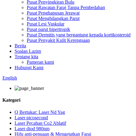
Pusat Penyingkiran Bulu
Pusat Rawatan Faraj Tanpa Pembedahan
Pusat Penghapusan Jerawat
Pusat Menghilangkan Parut
Pusat Lesi Vaskular
Pusat parut hipertropik
Pusat Dermitis yang bergantung kepada kortikosteroid
Pusat Penyakit Kulit Kerengsaan
Berita
Soalan Lazim
Tentang kita
Pameran kami
Hubungi Kami
English
Kategori
Q Bertukar: Laser Nd Yag
Laser picosecond
Laser Pecahan Co2 Ablatif
Laser diod 980nm
Hifu anti-penuaan & Mengetatkan Faraj