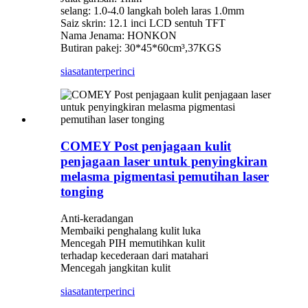
selang: 1.0-4.0 langkah boleh laras 1.0mm
Saiz skrin: 12.1 inci LCD sentuh TFT
Nama Jenama: HONKON
Butiran pakej: 30*45*60cm³,37KGS
siasatan
terperinci
COMEY Post penjagaan kulit
penjagaan laser untuk penyingkiran
melasma pigmentasi pemutihan laser
tonging
Anti-keradangan
Membaiki penghalang kulit luka
Mencegah PIH memutihkan kulit
terhadap kecederaan dari matahari
Mencegah jangkitan kulit
siasatan
terperinci