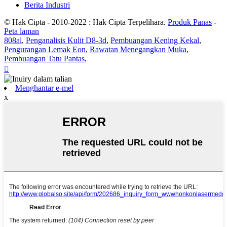
Berita Industri
© Hak Cipta - 2010-2022 : Hak Cipta Terpelihara.
Produk Panas
-
Peta laman
808al
,
Penganalisis Kulit D8-3d
,
Pembuangan Kening Kekal
,
Pengurangan Lemak Eon
,
Rawatan Menegangkan Muka
,
Pembuangan Tatu Pantas
,

Menghantar e-mel
x