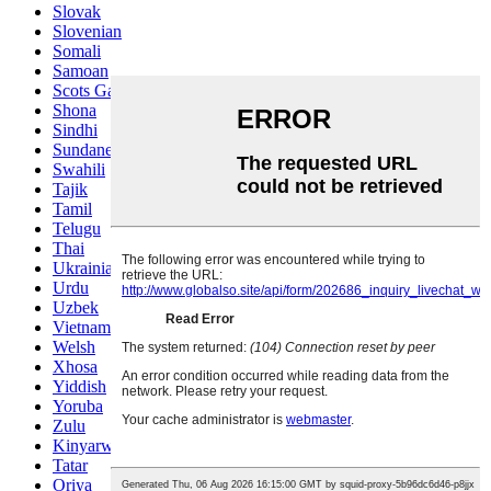
Slovak
Slovenian
Somali
Samoan
Scots Gaelic
Shona
Sindhi
Sundanese
Swahili
Tajik
Tamil
Telugu
Thai
Ukrainian
Urdu
Uzbek
Vietnamese
Welsh
Xhosa
Yiddish
Yoruba
Zulu
Kinyarwanda
Tatar
Oriya