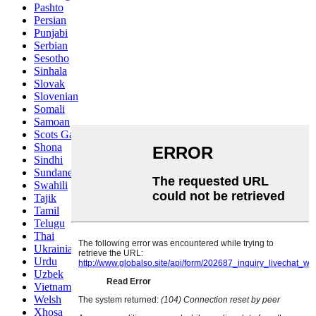
Pashto
Persian
Punjabi
Serbian
Sesotho
Sinhala
Slovak
Slovenian
Somali
Samoan
Scots Gaelic
Shona
Sindhi
Sundanese
Swahili
Tajik
Tamil
Telugu
Thai
Ukrainian
Urdu
Uzbek
Vietnamese
Welsh
Xhosa