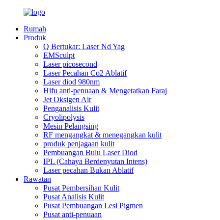
Rumah
Produk
Q Bertukar: Laser Nd Yag
EMSculpt
Laser picosecond
Laser Pecahan Co2 Ablatif
Laser diod 980nm
Hifu anti-penuaan & Mengetatkan Faraj
Jet Oksigen Air
Penganalisis Kulit
Cryolipolysis
Mesin Pelangsing
RF mengangkat & menegangkan kulit
produk penjagaan kulit
Pembuangan Bulu Laser Diod
IPL (Cahaya Berdenyutan Intens)
Laser pecahan Bukan Ablatif
Rawatan
Pusat Pembersihan Kulit
Pusat Analisis Kulit
Pusat Pembuangan Lesi Pigmen
Pusat anti-penuaan