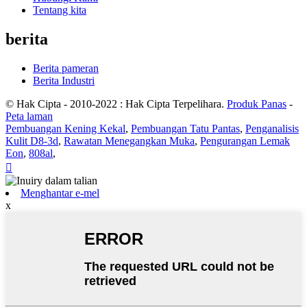
Tentang kita
berita
Berita pameran
Berita Industri
© Hak Cipta - 2010-2022 : Hak Cipta Terpelihara.
Produk Panas
-
Peta laman
Pembuangan Kening Kekal
,
Pembuangan Tatu Pantas
,
Penganalisis
Kulit D8-3d
,
Rawatan Menegangkan Muka
,
Pengurangan Lemak
Eon
,
808al
,

Menghantar e-mel
x