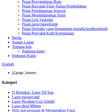
Pusat Penyingkiran Bulu
Pusat Rawatan Faraj Tanpa Pembedahan
Pusat Penghapusan Jerawat
Pusat Menghilangkan Parut
Pusat Lesi Vaskular
Pusat parut hipertropik
Pusat Dermitis yang bergantung kepada kortikosteroid
Pusat Penyakit Kulit Kerengsaan
Berita
Soalan Lazim
Tentang kita
Pameran kami
Hubungi Kami
English
Kategori
Q Bertukar: Laser Nd Yag
Laser picosecond
Laser Pecahan Co2 Ablatif
Laser diod 980nm
Hifu anti-penuaan & Mengetatkan Faraj