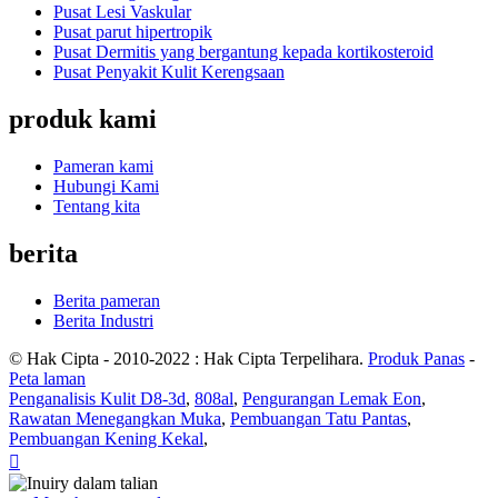
Pusat Lesi Vaskular
Pusat parut hipertropik
Pusat Dermitis yang bergantung kepada kortikosteroid
Pusat Penyakit Kulit Kerengsaan
produk kami
Pameran kami
Hubungi Kami
Tentang kita
berita
Berita pameran
Berita Industri
© Hak Cipta - 2010-2022 : Hak Cipta Terpelihara.
Produk Panas
-
Peta laman
Penganalisis Kulit D8-3d
,
808al
,
Pengurangan Lemak Eon
,
Rawatan Menegangkan Muka
,
Pembuangan Tatu Pantas
,
Pembuangan Kening Kekal
,
