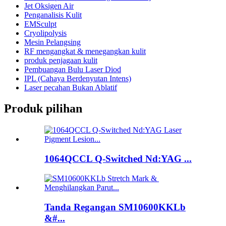
Jet Oksigen Air
Penganalisis Kulit
EMSculpt
Cryolipolysis
Mesin Pelangsing
RF mengangkat & menegangkan kulit
produk penjagaan kulit
Pembuangan Bulu Laser Diod
IPL (Cahaya Berdenyutan Intens)
Laser pecahan Bukan Ablatif
Produk pilihan
1064QCCL Q-Switched Nd:YAG ...
Tanda Regangan SM10600KKLb
&#...