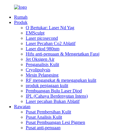
Rumah
Produk
Q Bertukar: Laser Nd Yag
EMSculpt
Laser picosecond
Laser Pecahan Co2 Ablatif
Laser diod 980nm
Hifu anti-penuaan & Mengetatkan Faraj
Jet Oksigen Air
Penganalisis Kulit
Cryolipolysis
Mesin Pelangsing
RF mengangkat & menegangkan kulit
produk penjagaan kulit
Pembuangan Bulu Laser Diod
IPL (Cahaya Berdenyutan Intens)
Laser pecahan Bukan Ablatif
Rawatan
Pusat Pembersihan Kulit
Pusat Analisis Kulit
Pusat Pembuangan Lesi Pigmen
Pusat anti-penuaan