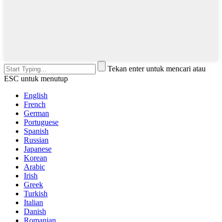
Tekan enter untuk mencari atau
ESC untuk menutup
English
French
German
Portuguese
Spanish
Russian
Japanese
Korean
Arabic
Irish
Greek
Turkish
Italian
Danish
Romanian