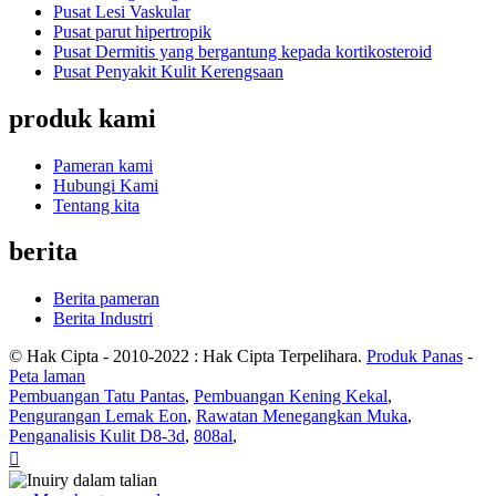
Pusat Lesi Vaskular
Pusat parut hipertropik
Pusat Dermitis yang bergantung kepada kortikosteroid
Pusat Penyakit Kulit Kerengsaan
produk kami
Pameran kami
Hubungi Kami
Tentang kita
berita
Berita pameran
Berita Industri
© Hak Cipta - 2010-2022 : Hak Cipta Terpelihara.
Produk Panas
-
Peta laman
Pembuangan Tatu Pantas
,
Pembuangan Kening Kekal
,
Pengurangan Lemak Eon
,
Rawatan Menegangkan Muka
,
Penganalisis Kulit D8-3d
,
808al
,
